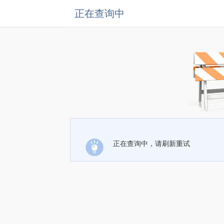
正在查询中
正在查询中，请刷新重试